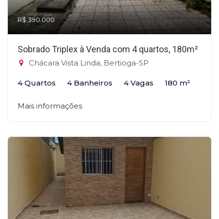
R$ 390.000
Sobrado Triplex à Venda com 4 quartos, 180m²
Chácara Vista Linda, Bertioga-SP
4 Quartos
4 Banheiros
4 Vagas
180 m²
Mais informações