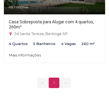
R$ 7.000
/mês
Casa Sobreposta para Alugar com 4 quartos,
260m²
Jd Santa Tereza, Bertioga-SP
4 Quartos
5 Banheiros
4 Vagas
260 m²
Mais informações
‹
1
›