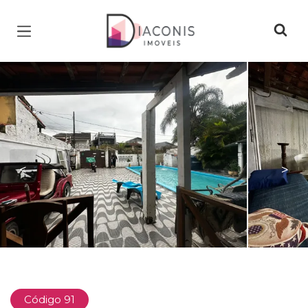
Página inicial
<
>
Código 91