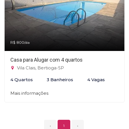
R$ 800
/dia
Casa para Alugar com 4 quartos
Vila Clais, Bertioga-SP
4 Quartos
3 Banheiros
4 Vagas
Mais informações
‹
1
›