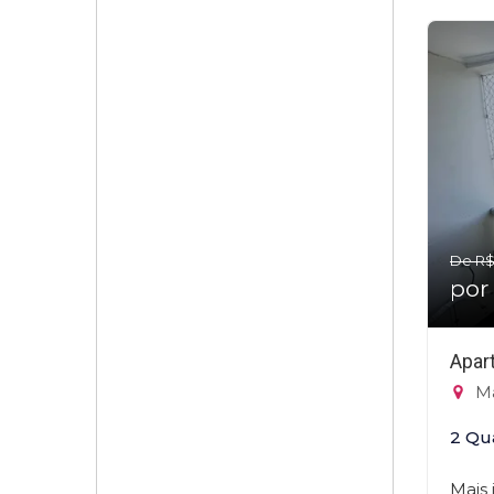
De R$
por
Apar
Ma
2 Qu
Mais