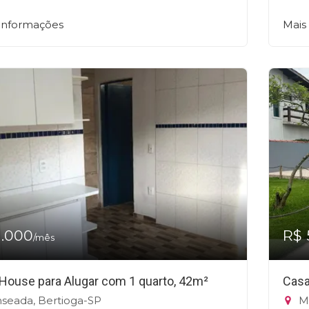
 informações
Mais
1.000
R$ 
/mês
 House para Alugar com 1 quarto, 42m²
Casa
seada, Bertioga-SP
Ma