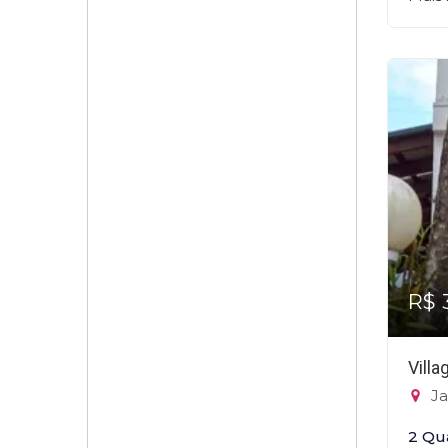
R$ 
Villa
Ja
2 Qu