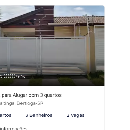
5.000
/mês
 para Alugar com 3 quartos
itinga, Bertioga-SP
artos
3 Banheiros
2 Vagas
 informações