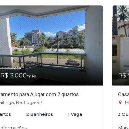
 3.300
/mês
 R$ 3.000
R$ 
/mês
tamento para Alugar com 2 quartos
Casa
itinga, Bertioga-SP
Ma
artos
2 Banheiros
1 Vaga
3 Qu
 informações
Mais