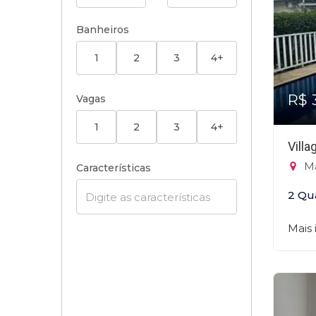
Banheiros
1
2
3
4+
R$ 
Vagas
1
2
3
4+
Villa
Ma
Características
2 Qu
Mais