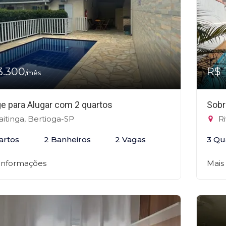
3.300
R$ 
/mês
ge para Alugar com 2 quartos
Sobr
itinga, Bertioga-SP
Ri
artos
2 Banheiros
2 Vagas
3 Qu
 informações
Mais