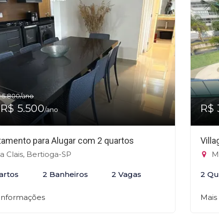
 5.800
/ano
 R$ 5.500
R$ 
/ano
tamento para Alugar com 2 quartos
Vill
la Clais, Bertioga-SP
Ma
artos
2 Banheiros
2 Vagas
2 Qu
 informações
Mais