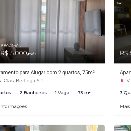
 5.500
/mês
 R$ 5.000
R$ 
/mês
tamento para Alugar com 2 quartos, 75m²
Apar
la Clais, Bertioga-SP
Vi
artos
2 Banheiros
1 Vaga
75 m²
3 Qu
 informações
Mais