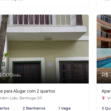
3.000
R$ 
/mês
ge para Alugar com 2 quartos
Apar
rdim Lido, Bertioga-SP
Vi
artos
2 Banheiros
1 Vaga
3 Qu