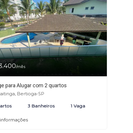
3.400
/mês
age para Alugar com 2 quartos
itinga, Bertioga-SP
artos
3 Banheiros
1 Vaga
 informações