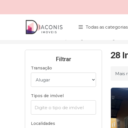
Página inicial
Todas as categorias
Início
Imóveis para alugar
Bertioga/SP
28 I
Filtrar
Transação
Ordena
Tipos de imóvel
Localidades