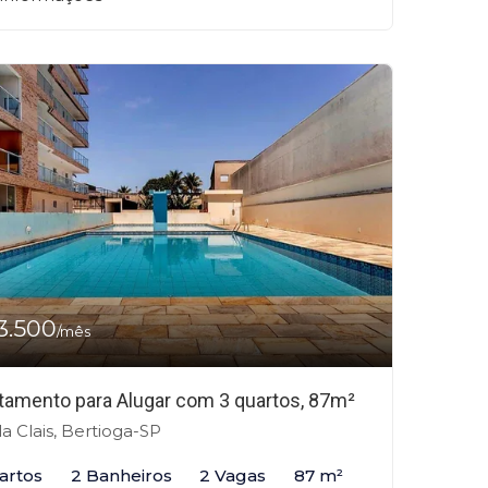
3.500
/mês
tamento para Alugar com 3 quartos, 87m²
la Clais, Bertioga-SP
artos
2 Banheiros
2 Vagas
87 m²