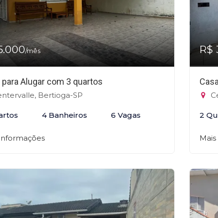
5.000
R$ 
/mês
 para Alugar com 3 quartos
Casa
ntervalle, Bertioga-SP
Ce
artos
4 Banheiros
6 Vagas
2 Qu
 informações
Mais