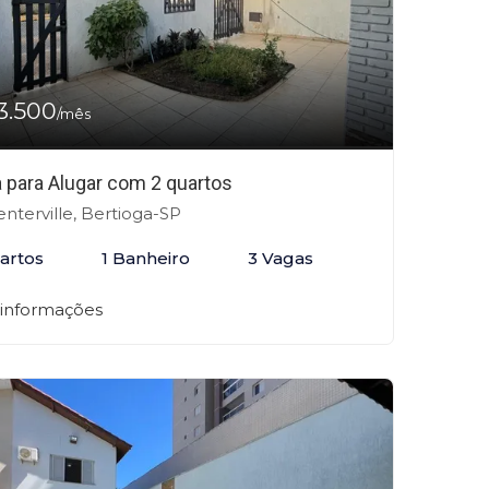
3.500
/mês
 para Alugar com 2 quartos
nterville, Bertioga-SP
artos
1 Banheiro
3 Vagas
 informações