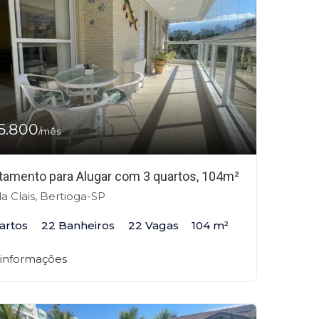
5.800
/mês
tamento para Alugar com 3 quartos, 104m²
la Clais, Bertioga-SP
artos
22 Banheiros
22 Vagas
104 m²
 informações