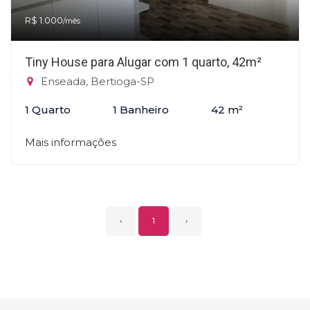
R$ 1.000
/mês
Tiny House para Alugar com 1 quarto, 42m²
Enseada, Bertioga-SP
1 Quarto
1 Banheiro
42 m²
Mais informações
‹
1
›