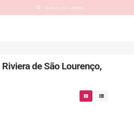
Riviera de São Lourenço,
Mostrar resultados 
Mostrar result