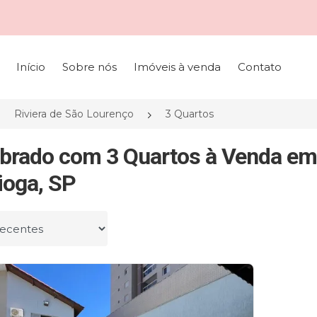
Início
Sobre nós
Imóveis à venda
Contato
Riviera de São Lourenço
3 Quartos
brado com 3 Quartos à Venda em 
ioga, SP
r por