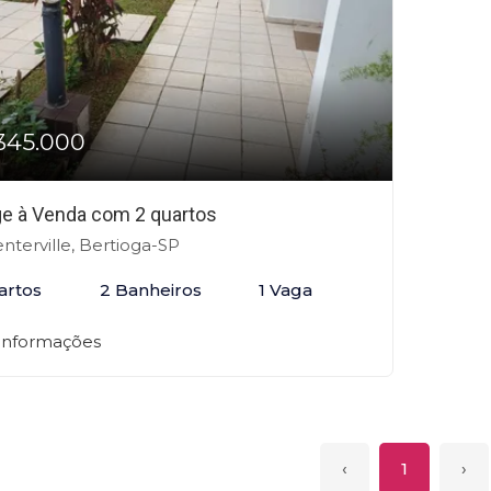
345.000
age à Venda com 2 quartos
nterville, Bertioga-SP
artos
2 Banheiros
1 Vaga
 informações
‹
1
›