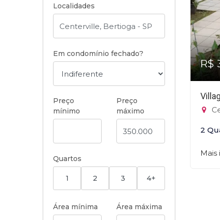
Localidades
Em condomínio fechado?
R$ 
Vill
Preço
Preço
Ce
mínimo
máximo
2 Qu
Mais
Quartos
1
2
3
4+
Área mínima
Área máxima