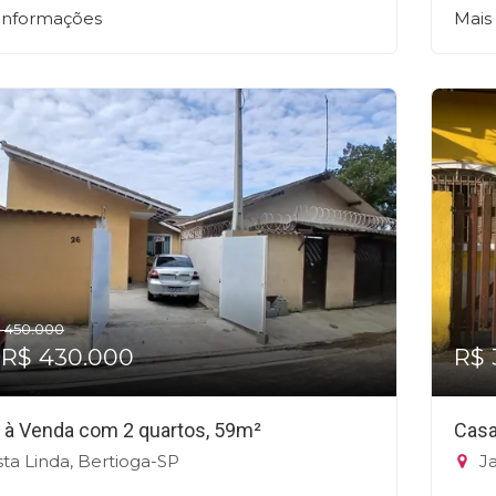
 informações
Mais
 450.000
 R$ 430.000
R$ 
 à Venda com 2 quartos, 59m²
Casa
sta Linda, Bertioga-SP
Ja