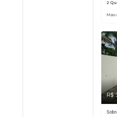
2 Qu
Mais
R$ 
Sobr