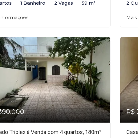
artos
1 Banheiro
2 Vagas
59 m²
2 Qu
 informações
Mais
390.000
R$ 
ado Triplex à Venda com 4 quartos, 180m²
Casa