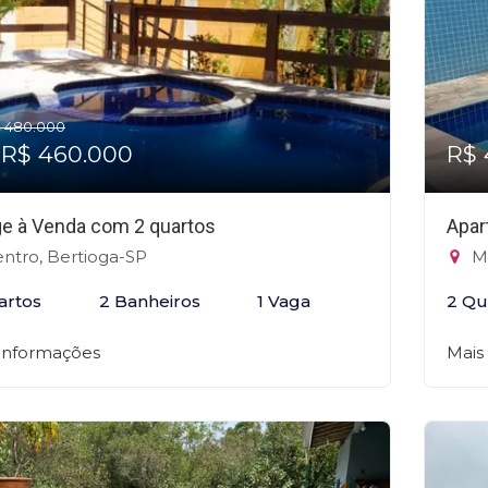
 480.000
 R$ 460.000
R$ 
age à Venda com 2 quartos
Apar
ntro, Bertioga-SP
Ma
artos
2 Banheiros
1 Vaga
2 Qu
 informações
Mais