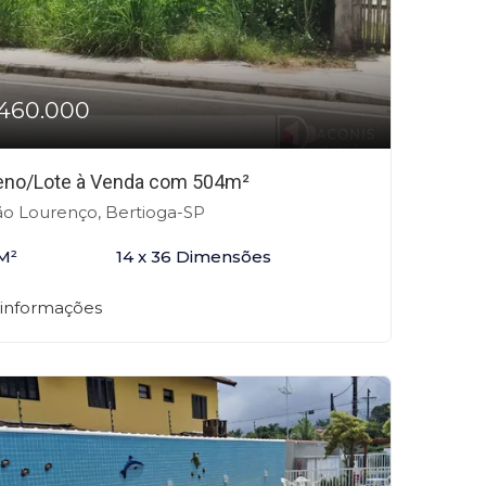
460.000
eno/Lote à Venda com 504m²
o Lourenço, Bertioga-SP
M²
14 x 36 Dimensões
 informações