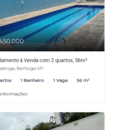
450.000
tamento à Venda com 2 quartos, 56m²
itinga, Bertioga-SP
artos
1 Banheiro
1 Vaga
56 m²
 informações