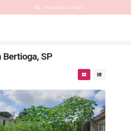
 Bertioga, SP
Mostrar resultados 
Mostrar result