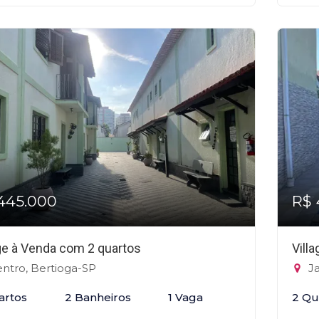
445.000
R$ 
age à Venda com 2 quartos
Vill
ntro, Bertioga-SP
Ja
artos
2 Banheiros
1 Vaga
2 Qu