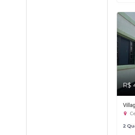
R$ 
Vill
Ce
2 Qu