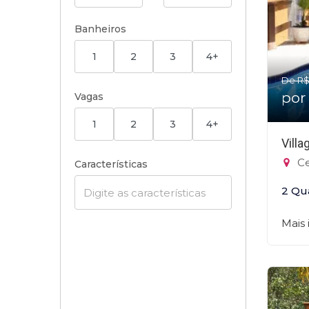
Banheiros
1
2
3
4+
De R$
por
Vagas
1
2
3
4+
Vill
Ce
Características
2 Qu
Mais