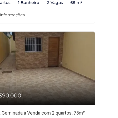
artos
1 Banheiro
2 Vagas
65 m²
 informações
390.000
 Geminada à Venda com 2 quartos, 75m²