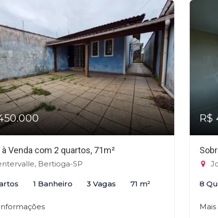
450.000
R$ 
 à Venda com 2 quartos, 71m²
Sobr
ntervalle, Bertioga-SP
Jd
artos
1 Banheiro
3 Vagas
71 m²
8 Qu
 informações
Mais