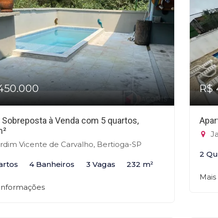
450.000
R$ 
 Sobreposta à Venda com 5 quartos,
Apar
m²
Ja
rdim Vicente de Carvalho, Bertioga-SP
2 Qu
artos
4 Banheiros
3 Vagas
232 m²
Mais
 informações