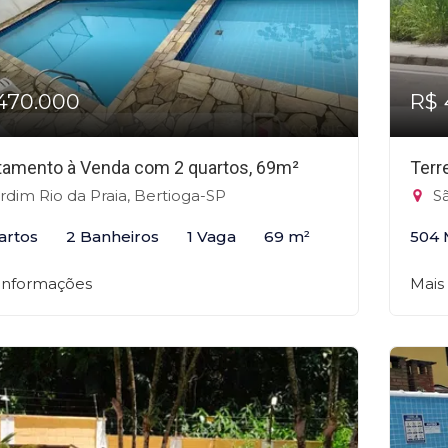
470.000
R$ 
tamento à Venda com 2 quartos, 69m²
Terr
rdim Rio da Praia, Bertioga-SP
Sã
artos
2 Banheiros
1 Vaga
69 m²
504 
 informações
Mais