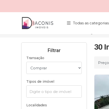
Página inicial
Todas as categorias
Início
Imóveis à venda
Bertioga/SP
30 I
Filtrar
Transação
Ordena
Tipos de imóvel
Localidades