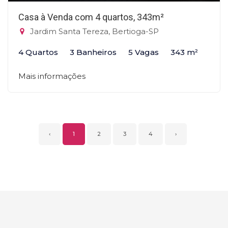
Casa à Venda com 4 quartos, 343m²
Jardim Santa Tereza, Bertioga-SP
4 Quartos
3 Banheiros
5 Vagas
343 m²
Mais informações
‹
1
2
3
4
›