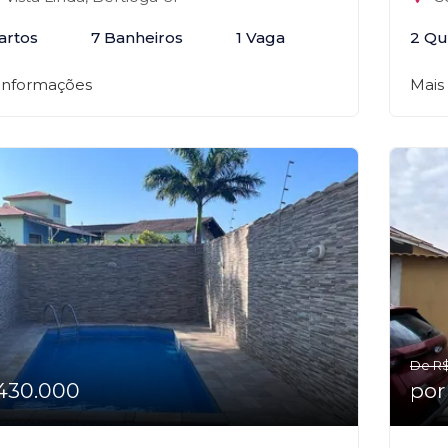
artos
7 Banheiros
1 Vaga
2 Qu
 informações
Mais
De R$
430.000
por