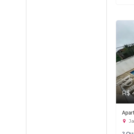
R$ 
Apar
Ja
2 Qu