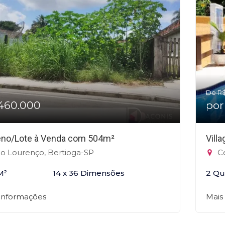
De R
460.000
por
eno/Lote à Venda com 504m²
Vill
o Lourenço, Bertioga-SP
Ce
M²
14 x 36 Dimensões
2 Qu
 informações
Mais