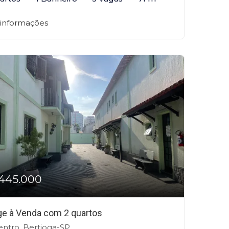
 informações
445.000
age à Venda com 2 quartos
ntro, Bertioga-SP