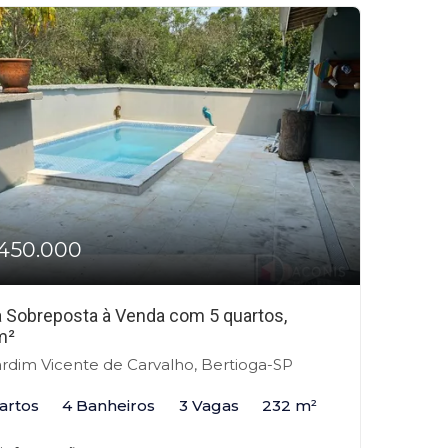
450.000
 Sobreposta à Venda com 5 quartos,
m²
rdim Vicente de Carvalho, Bertioga-SP
artos
4 Banheiros
3 Vagas
232 m²