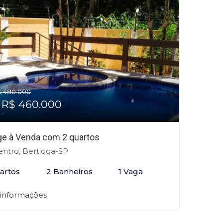
$ 480.000
 R$ 460.000
age à Venda com 2 quartos
ntro, Bertioga-SP
artos
2 Banheiros
1 Vaga
 informações