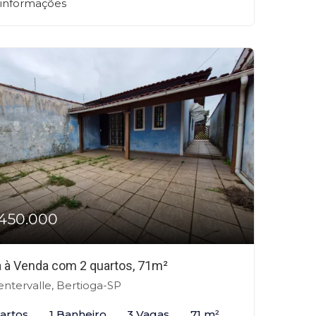
 informações
450.000
 à Venda com 2 quartos, 71m²
ntervalle, Bertioga-SP
artos
1 Banheiro
3 Vagas
71 m²