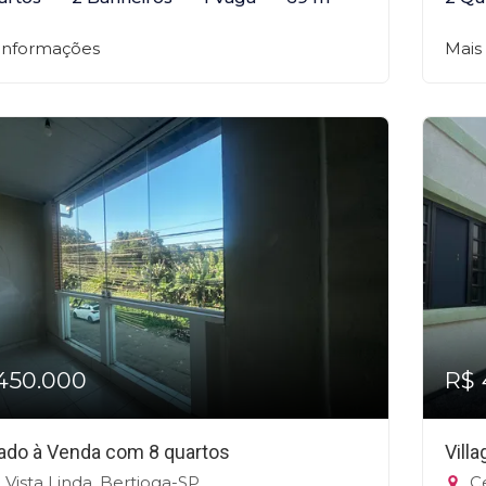
 informações
Mais
450.000
R$ 
ado à Venda com 8 quartos
Vill
 Vista Linda, Bertioga-SP
Ce