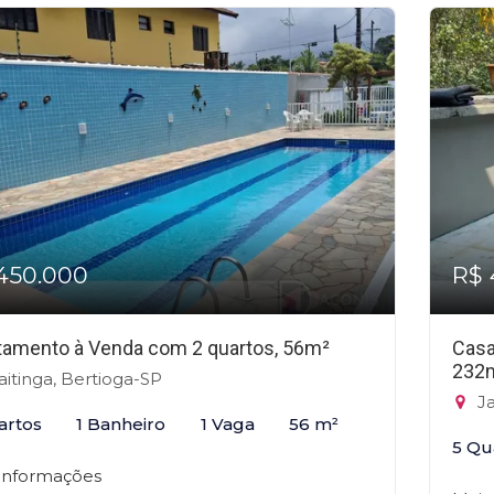
450.000
R$ 
tamento à Venda com 2 quartos, 56m²
Casa
232
itinga, Bertioga-SP
Ja
artos
1 Banheiro
1 Vaga
56 m²
5 Qu
 informações