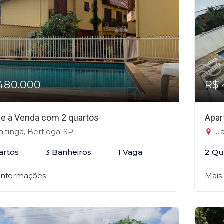
480.000
R$ 
age à Venda com 2 quartos
Apar
itinga, Bertioga-SP
Ja
artos
3 Banheiros
1 Vaga
2 Qu
 informações
Mais