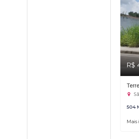
R$ 
Terr
Sã
504 
Mais