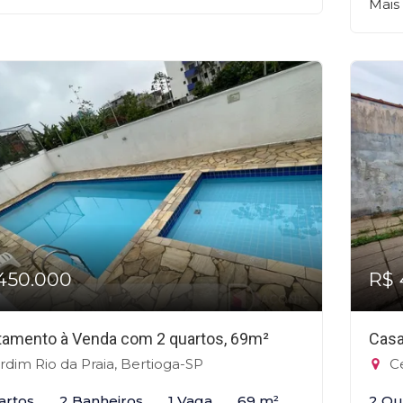
Mais
450.000
R$ 
tamento à Venda com 2 quartos, 69m²
Casa
rdim Rio da Praia, Bertioga-SP
Ce
artos
2 Banheiros
1 Vaga
69 m²
2 Qu