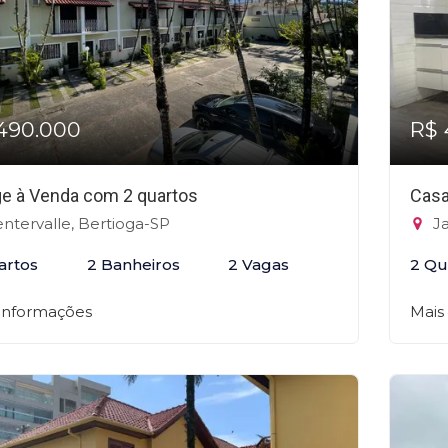
490.000
R$ 
age à Venda com 2 quartos
Casa
ntervalle, Bertioga-SP
Ja
artos
2 Banheiros
2 Vagas
2 Qu
 informações
Mais