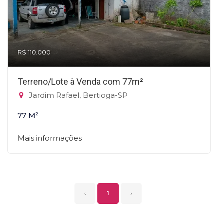
R$ 110.000
Terreno/Lote à Venda com 77m²
Jardim Rafael, Bertioga-SP
77 M²
Mais informações
‹
1
›