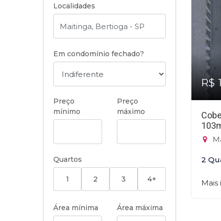
Localidades
Em condomínio fechado?
R$ 
Preço
Preço
mínimo
máximo
Cobe
103
Ma
Quartos
2 Qu
1
2
3
4+
Mais
Área mínima
Área máxima