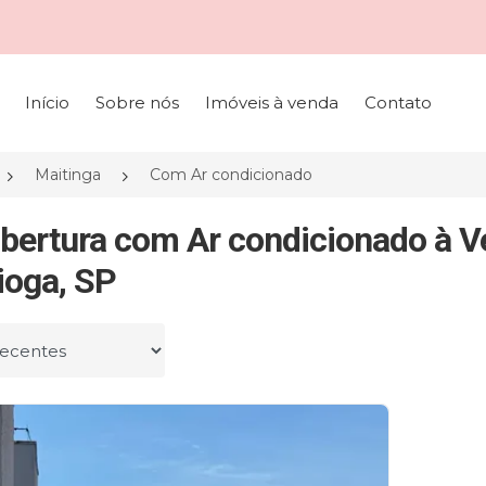
Início
Sobre nós
Imóveis à venda
Contato
Maitinga
Com Ar condicionado
bertura com Ar condicionado à V
ioga, SP
r por