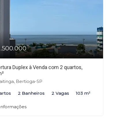
1.500.000
rtura Duplex à Venda com 2 quartos,
m²
itinga, Bertioga-SP
artos
2 Banheiros
2 Vagas
103 m²
 informações