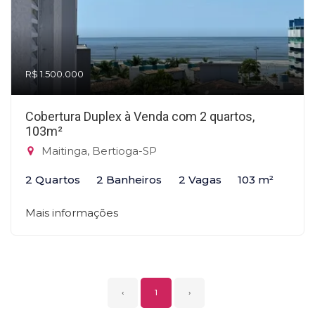
R$ 1.500.000
Cobertura Duplex à Venda com 2 quartos,
103m²
Maitinga, Bertioga-SP
2 Quartos
2 Banheiros
2 Vagas
103 m²
Mais informações
‹
1
›