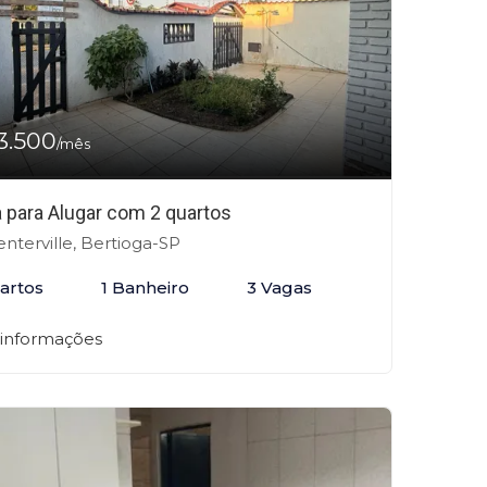
3.500
/mês
 para Alugar com 2 quartos
nterville, Bertioga-SP
artos
1 Banheiro
3 Vagas
 informações