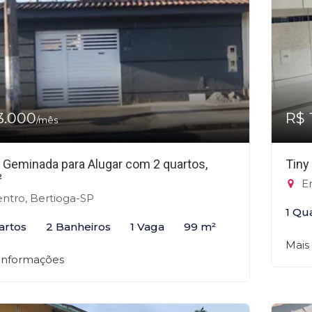
3.000
R$ 
/mês
 Geminada para Alugar com 2 quartos,
Tiny
²
En
ntro, Bertioga-SP
1 Qu
artos
2 Banheiros
1 Vaga
99 m²
Mais
 informações