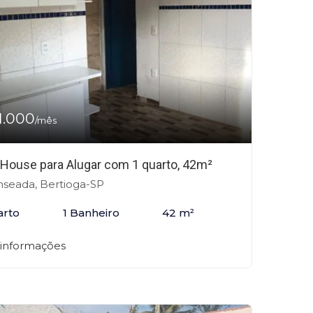
1.000
/mês
 House para Alugar com 1 quarto, 42m²
seada, Bertioga-SP
arto
1 Banheiro
42 m²
 informações