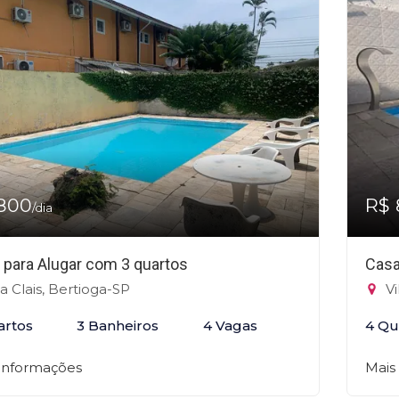
800
R$ 
/dia
 para Alugar com 3 quartos
Casa
la Clais, Bertioga-SP
Vi
artos
3 Banheiros
4 Vagas
4 Qu
 informações
Mais