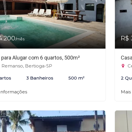
4.200
R$ 
/mês
 para Alugar com 6 quartos, 500m²
Casa
 Remanso, Bertioga-SP
Ce
artos
3 Banheiros
500 m²
2 Qu
 informações
Mais