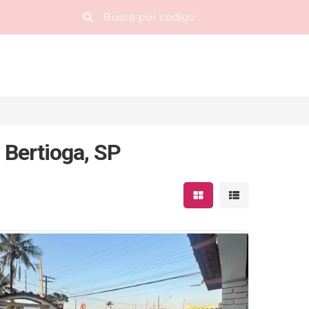
 Bertioga, SP
Mostrar resultados 
Mostrar result