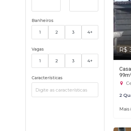
Banheiros
1
2
3
4+
R$ 
Vagas
1
2
3
4+
Casa
99m
Características
Ce
2 Qu
Mais