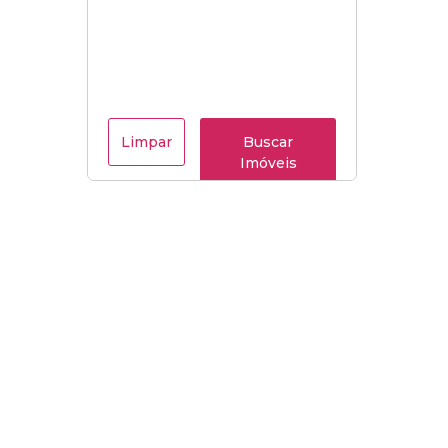
Limpar
Buscar
Imóveis
Menu
Página Inicial
Casas à Venda em Bertioga