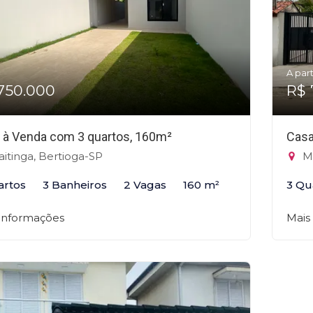
A part
750.000
R$ 
 à Venda com 3 quartos, 160m²
Casa
itinga, Bertioga-SP
Ma
artos
3 Banheiros
2 Vagas
160 m²
3 Qu
 informações
Mais