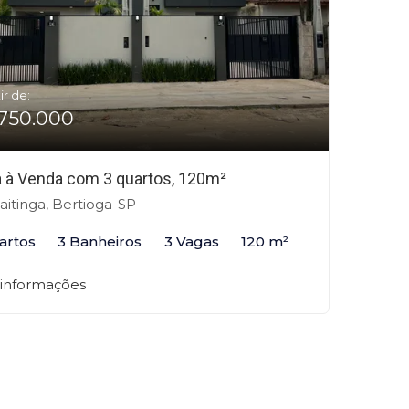
ir de:
750.000
 à Venda com 3 quartos, 120m²
itinga, Bertioga-SP
artos
3 Banheiros
3 Vagas
120 m²
 informações