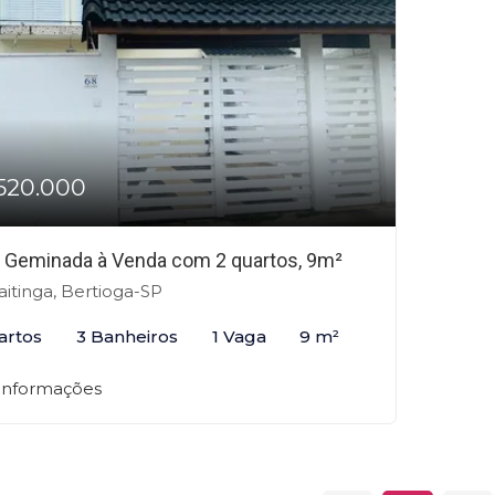
520.000
 Geminada à Venda com 2 quartos, 9m²
itinga, Bertioga-SP
artos
3 Banheiros
1 Vaga
9 m²
 informações