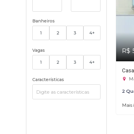
Banheiros
1
2
3
4+
R$ 
Vagas
1
2
3
4+
Casa
Ma
Características
2 Qu
Mais