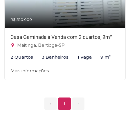
R$ 520.000
Casa Geminada à Venda com 2 quartos, 9m²
Maitinga, Bertioga-SP
2 Quartos
3 Banheiros
1 Vaga
9 m²
Mais informações
‹
1
›