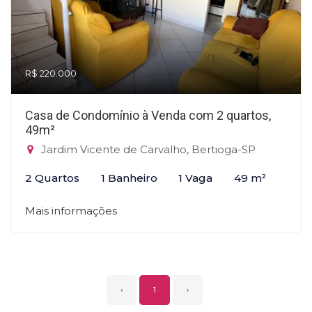
R$ 220.000
Casa de Condomínio à Venda com 2 quartos,
49m²
Jardim Vicente de Carvalho, Bertioga-SP
2 Quartos
1 Banheiro
1 Vaga
49 m²
Mais informações
‹
1
›