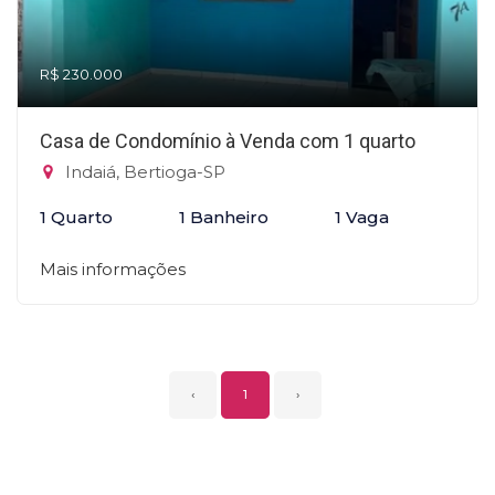
R$ 230.000
Casa de Condomínio à Venda com 1 quarto
Indaiá, Bertioga-SP
1 Quarto
1 Banheiro
1 Vaga
Mais informações
‹
1
›