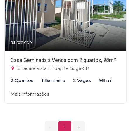
R$ 325.000
Casa Geminada à Venda com 2 quartos, 98m²
Chácara Vista Linda, Bertioga-SP
2 Quartos
1 Banheiro
2 Vagas
98 m²
Mais informações
‹
1
›