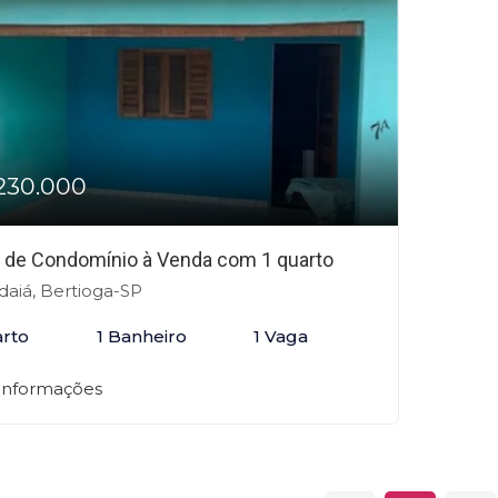
230.000
 de Condomínio à Venda com 1 quarto
daiá, Bertioga-SP
arto
1 Banheiro
1 Vaga
 informações