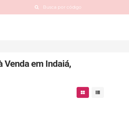
 Venda em Indaiá,
Mostrar resultados 
Mostrar result