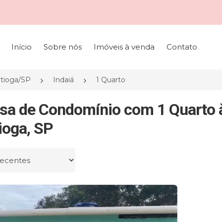
Início
Sobre nós
Imóveis à venda
Contato
tioga/SP
Indaiá
1 Quarto
sa de Condomínio com 1 Quarto à
ioga, SP
r por