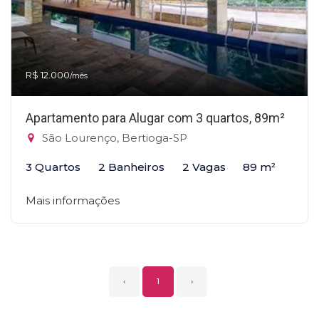
R$ 12.000
/mês
Apartamento para Alugar com 3 quartos, 89m²
São Lourenço, Bertioga-SP
3 Quartos
2 Banheiros
2 Vagas
89 m²
Mais informações
‹
1
›