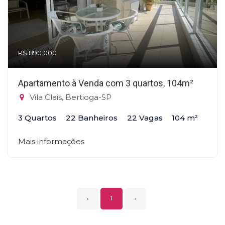
R$ 890.000
Apartamento à Venda com 3 quartos, 104m²
Vila Clais, Bertioga-SP
3 Quartos
22 Banheiros
22 Vagas
104 m²
Mais informações
‹
1
›