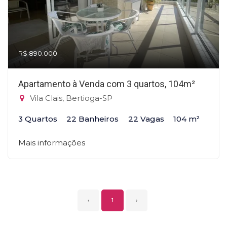
R$ 890.000
Apartamento à Venda com 3 quartos, 104m²
Vila Clais, Bertioga-SP
3 Quartos
22 Banheiros
22 Vagas
104 m²
Mais informações
‹
1
›