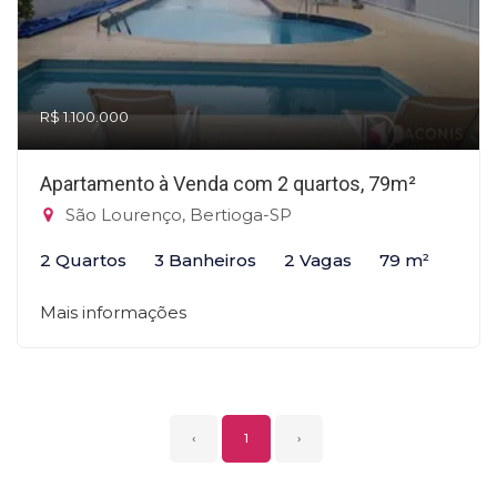
R$ 1.100.000
Apartamento à Venda com 2 quartos, 79m²
São Lourenço, Bertioga-SP
2 Quartos
3 Banheiros
2 Vagas
79 m²
Mais informações
‹
1
›