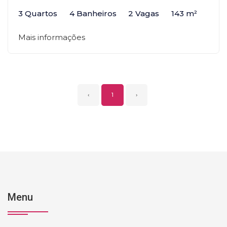
3 Quartos
4 Banheiros
2 Vagas
143 m²
Mais informações
‹
1
›
Menu