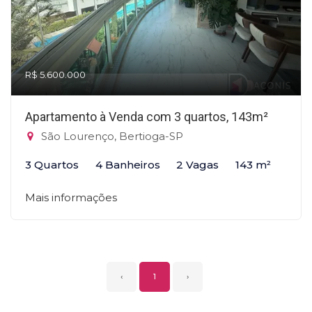
R$ 5.600.000
Apartamento à Venda com 3 quartos, 143m²
São Lourenço, Bertioga-SP
3 Quartos
4 Banheiros
2 Vagas
143 m²
Mais informações
‹
1
›