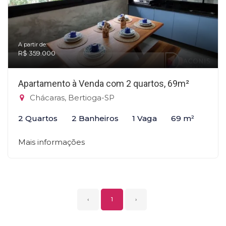
A partir de:
R$ 359.000
Apartamento à Venda com 2 quartos, 69m²
Chácaras, Bertioga-SP
2 Quartos
2 Banheiros
1 Vaga
69 m²
Mais informações
‹
1
›